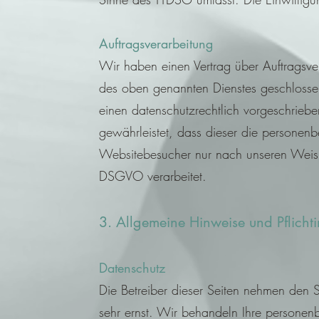
Auftragsverarbeitung
Wir haben einen Vertrag über Auftragsve
des oben genannten Dienstes geschlossen
einen datenschutzrechtlich vorgeschriebe
gewährleistet, dass dieser die personen
Websitebesucher nur nach unseren Weisu
DSGVO verarbeitet.
3. Allgemeine Hinweise und Pflicht
Datenschutz
Die Betreiber dieser Seiten nehmen den S
sehr ernst. Wir behandeln Ihre
personenb