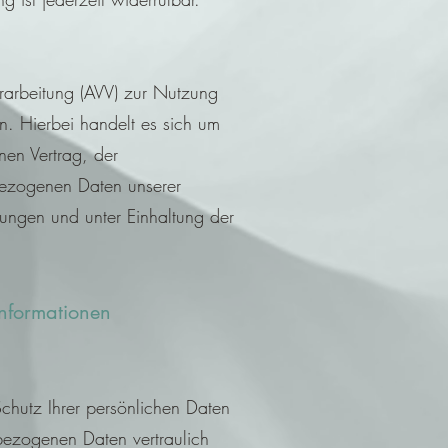
rarbeitung (AVV) zur Nutzung
. Hierbei handelt es sich um
nen Vertrag, der
bezogenen Daten unserer
ngen und unter Einhaltung der
informationen
chutz Ihrer persönlichen Daten
ezogenen Daten vertraulich