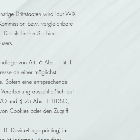
stige Drittstaaten wird laut WIX
-Kommission bzw. vergleichbare
Details finden Sie hier:
users.
dlage von Art. 6 Abs. 1 lit. f
esse an einer möglichst
e. Sofern eine entsprechende
 Verarbeitung ausschließlich auf
SGVO und § 25 Abs. 1 TTDSG,
 von Cookies oder den Zugriff
 B. Device-Fingerprinting) im
 ist jederzeit widerrufbar.